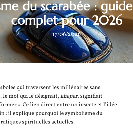
me du scarabée : guide 
complet pour 2026
17/06/2026
ymboles qui traversent les millénaires sans
 le mot qui le désignait,
kheper
, signifiait
former ». Ce lien direct entre un insecte et l’idée
in : il explique pourquoi le symbolisme du
ratiques spirituelles actuelles.