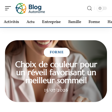
Activités
Actu
Entreprise
Famille
Forme
Ha
FORME
Choix de couleur pour
un réveil favorisant un
meilleur sommeil
15/07/2026