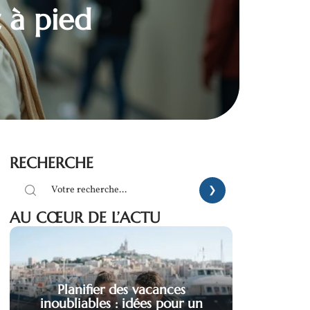
t à pied
RECHERCHE
AU CŒUR DE L’ACTU
Planifier des vacances
inoubliables : idées pour un