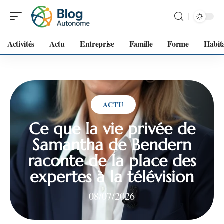
Activités
Actu
Entreprise
Famille
Forme
Habit
ACTU
Ce que la vie privée de
Samantha de Bendern
raconte de la place des
expertes à la télévision
08/07/2026